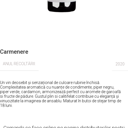
Carmenere
ANUL RECOLTĂRII:
2020
Un vin deosebit și senzațional de culoare rubinie închisă.
Complexitatea aromatică cu nuanțe de condimente, piper negru,
piper verde, cardamon, armonizează perfect cu aromele de garoafă
si fructe de pădure. Gustul plin si calitifelat contribuie cu eleganță și
vinuozitate la imaginea de ansablu. Maturat în butoi de stejar timp de
18 luni.
Comanda se face online pe pagina distribuitorilor noștri