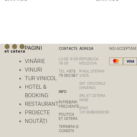
PAGINI
CONTACTE
ADRESA
NOI ACCEPTĂM:
LU-SÂ: 9:00-
REPUBLICA
VINĂRIE
18:00
MOLDOVA
VINURI
TEL:
+373
R-NUL ȘTEFAN-
79 050 587
VODĂ,
TUR VINICOL
SAT. CROCMAZ
HOTEL &
(VINĂRIA)
INFO
BOOKING
SRL ET CETERA
WINE
ÎNTREBĂRI
RESTAURANT
FRECVENTE
IDNO
PROIECTE
10136080000265
POLITICA
ET CETERA
NOUTĂȚI
TERMENI ȘI
CONDIȚII