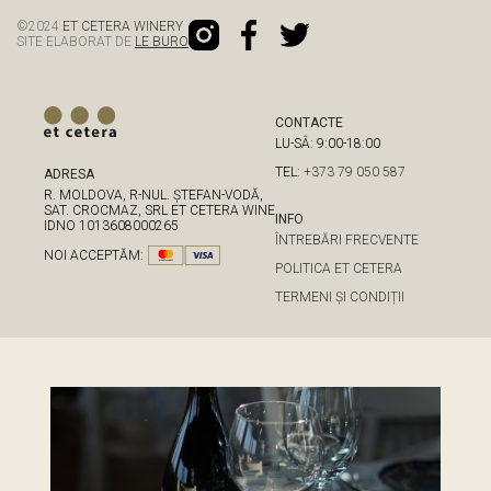
©
2024
ET CETERA WINERY
SITE ELABORAT DE
LE BURO
CONTACTE
LU-SÂ: 9:00-18:00
TEL:
+373 79 050 587
ADRESA
R. MOLDOVA, R-NUL. ȘTEFAN-VODĂ,
SAT. CROCMAZ, SRL ET CETERA WINE
INFO
IDNO 1013608000265
ÎNTREBĂRI FRECVENTE
NOI ACCEPTĂM:
POLITICA ET CETERA
TERMENI ȘI CONDIȚII