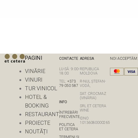
PAGINI
CONTACTE
ADRESA
NOI ACCEPTĂM:
LU-SÂ: 9:00-
REPUBLICA
VINĂRIE
18:00
MOLDOVA
VINURI
TEL:
+373
R-NUL ȘTEFAN-
79 050 587
VODĂ,
TUR VINICOL
SAT. CROCMAZ
HOTEL &
(VINĂRIA)
INFO
BOOKING
SRL ET CETERA
WINE
ÎNTREBĂRI
RESTAURANT
FRECVENTE
IDNO
PROIECTE
10136080000265
POLITICA
ET CETERA
NOUTĂȚI
TERMENI ȘI