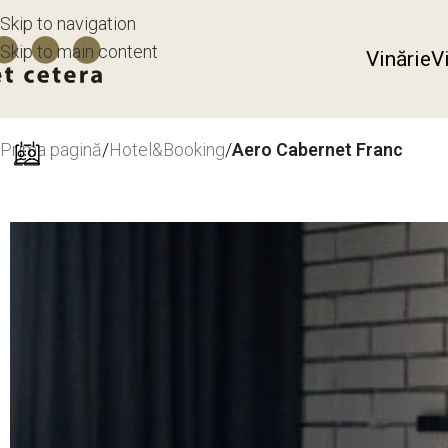
Skip to navigation
Skip to main content
Vinărie
V
Prima pagină
/
Hotel&Booking
/
Aero Cabernet Franc