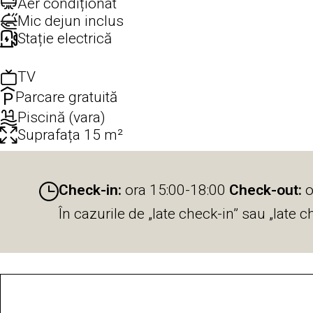
Aer condiționat
Mic dejun inclus
Stație electrică
TV
Parcare gratuită
Piscină (vara)
Suprafața 15 m²
Check-in:
ora 15:00-18:00
Check-out:
o
În cazurile de „late check-in” sau „late 