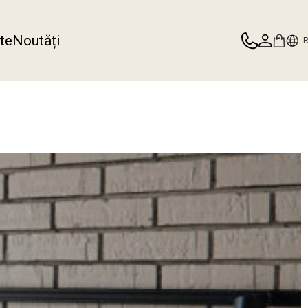
te
Noutăți