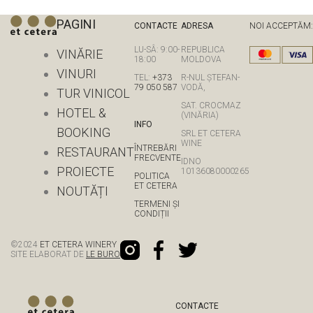
PAGINI
CONTACTE
ADRESA
NOI ACCEPTĂM:
LU-SÂ: 9:00-
REPUBLICA
VINĂRIE
18:00
MOLDOVA
VINURI
TEL:
+373
R-NUL ȘTEFAN-
79 050 587
VODĂ,
TUR VINICOL
SAT. CROCMAZ
HOTEL &
(VINĂRIA)
INFO
BOOKING
SRL ET CETERA
WINE
ÎNTREBĂRI
RESTAURANT
FRECVENTE
IDNO
PROIECTE
10136080000265
POLITICA
ET CETERA
NOUTĂȚI
TERMENI ȘI
CONDIȚII
©
2024
ET CETERA WINERY
SITE ELABORAT DE
LE BURO
CONTACTE