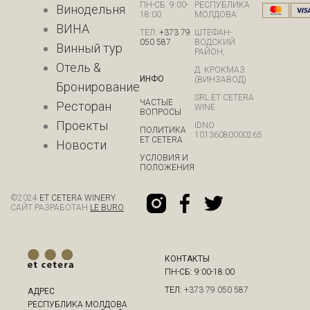
ПН-СБ: 9:00-
РЕСПУБЛИКА
Винодельня
18:00
МОЛДОВА
ВИНА
ТЕЛ:
+373 79
ШТЕФАН-
050 587
ВОДСКИЙ
Винный тур
РАЙОН,
Отель &
Д. КРОКМАЗ
ИНФО
(ВИНЗАВОД)
Бронирование
SRL ET CETERA
ЧАСТЫЕ
Ресторан
WINE
ВОПРОСЫ
Проекты
IDNO
ПОЛИТИКА
10136080000265
ET CETERA
Новости
УСЛОВИЯ И
ПОЛОЖЕНИЯ
©
2024
ET CETERA WINERY
САЙТ РАЗРАБОТАН
LE BURO
КОНТАКТЫ
ПН-СБ: 9:00-18:00
ТЕЛ:
+373 79 050 587
АДРЕС
РЕСПУБЛИКА МОЛДОВА