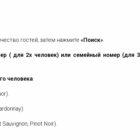
ичество гостей, затем нажмите
«Поиск»
.
ер ( для 2x человек) или семейный номер (для 
го человека
:
or).
rdonnay).
Sauvignon, Pinot Noir).