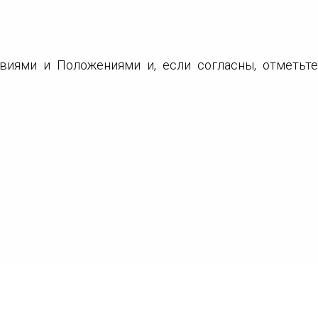
виями и Положениями и, если согласны, отметьте
ако это не является обязательным для обработки
ча этих данных осуществляется в соответствии с
исключительно на защищённых серверах платёжной
зводится по условиям банка-эмитента. Клиент несёт
ные платежи, вызванные ошибками пользователя.
селении.