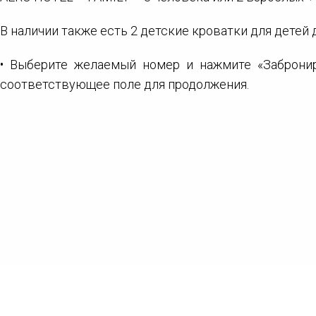
В наличии также есть 2 детские кроватки для детей 
• Выберите желаемый номер и нажмите «Забронир
соответствующее поле для продолжения.
• Заполните обязательные поля формы. При жела
бронирования.
• Введите данные оплаты в специальную форму (
применимыми стандартами безопасности; информац
системы. В случае, если валюта карты отличается о
ответственность за правильность введённых да
Бронирование считается действительным только по
• Вы получите электронную квитанцию с номером бр