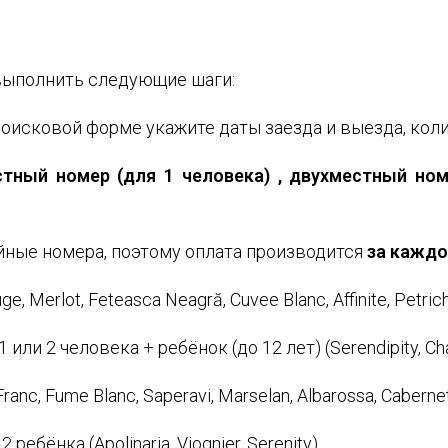
выполнить следующие шаги:
поисковой форме укажите даты заезда и выезда, кол
тный номер (для 1 человека) , двухместный ном
йные номера, поэтому оплата производится
за каждо
Merlot, Feteasca Neagră, Cuvee Blanc, Affinite, Petrich
и 2 человека + ребёнок (до 12 лет) (Serendipity, Cha
c, Fume Blanc, Saperavi, Marselan, Albarossa, Cabernet 
бёнка (Apolinaria, Viognier, Serenity).