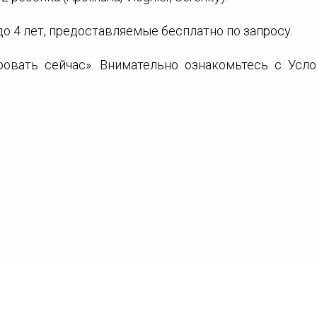
до 4 лет, предоставляемые бесплатно по запросу.
овать сейчас». Внимательно ознакомьтесь с Усло
нии можно создать аккаунт на нашем сайте, одн
банковская карта: кредитная/дебетовая). Переда
ия передается в зашифрованном виде и хранится 
т валюты транзакции (MDL), конвертация суммы прои
нных карты, а компания не отвечает за неудач
сле полной оплаты.
онирования, которую необходимо предъявить при за