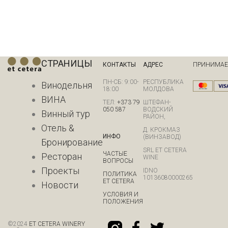
СТРАНИЦЫ
КОНТАКТЫ
АДРЕС
ПРИНИМА
ПН-СБ: 9:00-
РЕСПУБЛИКА
Винодельня
18:00
МОЛДОВА
ВИНА
ТЕЛ:
+373 79
ШТЕФАН-
050 587
ВОДСКИЙ
Винный тур
РАЙОН,
Отель &
Д. КРОКМАЗ
ИНФО
(ВИНЗАВОД)
Бронирование
SRL ET CETERA
ЧАСТЫЕ
Ресторан
WINE
ВОПРОСЫ
Проекты
IDNO
ПОЛИТИКА
10136080000265
ET CETERA
Новости
УСЛОВИЯ И
ПОЛОЖЕНИЯ
©
2024
ET CETERA WINERY