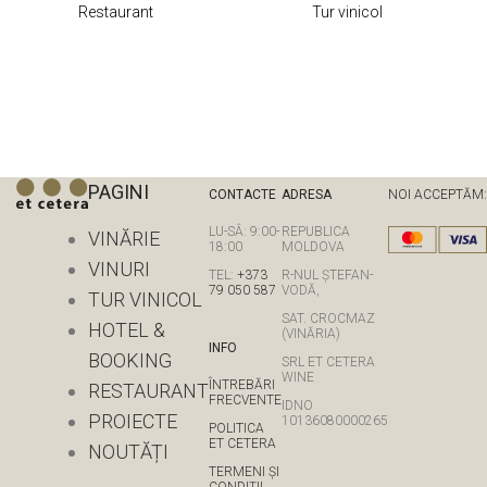
Restaurant
Tur vinicol
PAGINI
CONTACTE
ADRESA
NOI ACCEPTĂM:
LU-SÂ: 9:00-
REPUBLICA
VINĂRIE
18:00
MOLDOVA
VINURI
TEL:
+373
R-NUL ȘTEFAN-
79 050 587
VODĂ,
TUR VINICOL
SAT. CROCMAZ
HOTEL &
(VINĂRIA)
INFO
BOOKING
SRL ET CETERA
WINE
ÎNTREBĂRI
RESTAURANT
FRECVENTE
IDNO
PROIECTE
10136080000265
POLITICA
ET CETERA
NOUTĂȚI
TERMENI ȘI
CONDIȚII