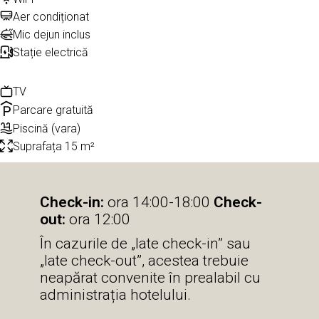
Aer condiționat
Mic dejun inclus
Stație electrică
TV
Parcare gratuită
Piscină (vara)
Suprafața 15 m²
Check-in:
ora 14:00-18:00
Check-
out:
ora 12:00
În cazurile de „late check-in” sau
„late check-out”, acestea trebuie
neapărat convenite în prealabil cu
administrația hotelului.